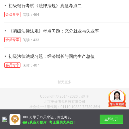
·
初级银行考试《法律法规》真题考点二
会员专享
阅读：464
·
《初级法律法规》考点习题：充分就业与失业率
会员专享
阅读：433
·
初级法律法规习题：经济增长与国内生产总值
会员专享
阅读：407
暂无更多
Copyright © 2014-
2026 万题库
北京美好明天科技有限公司
社会统一信用代码：91110 10832 72789 36N
帮助中心
1000万学子19天拿证，你也可以
立即打开
银行从业万题库
-
考证通关大杀器！