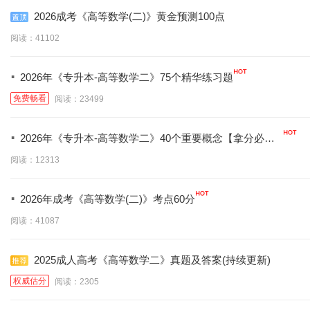
2026成考《高等数学(二)》黄金预测100点
阅读：41102
·
2026年《专升本-高等数学二》75个精华练习题
免费畅看
阅读：23499
·
2026年《专升本-高等数学二》40个重要概念【拿分必
背】
阅读：12313
·
2026年成考《高等数学(二)》考点60分
阅读：41087
2025成人高考《高等数学二》真题及答案(持续更新)
权威估分
阅读：2305