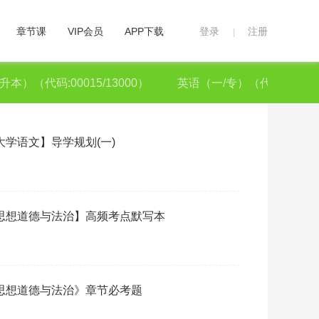
章节课
VIP会员
APP下载
登录
注册
|
本）（代码:00015/13000）
英语（一/专）（代码:00012/
【大学语文】导学规划(一)
阅读：
考【思想道德与法治】高频考点默写本
·
2
阅读：
考《思想道德与法治》章节必考题
·
2
会员