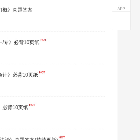
APP
《习概》真题答案
一/专》必背10页纸
本会计》必背10页纸
》必背10页纸
与法治》真题答案(持续更新)