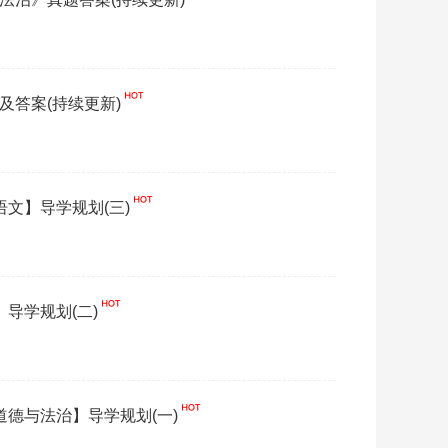
题及答案(持续更新)
语文】导学规划(三)
】导学规划(二)
想道德与法治】导学规划(一)