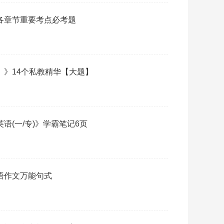
》各章节重要考点必考题
二）》14个私教精华【大题】
英语(一/专)》学霸笔记6页
英语作文万能句式