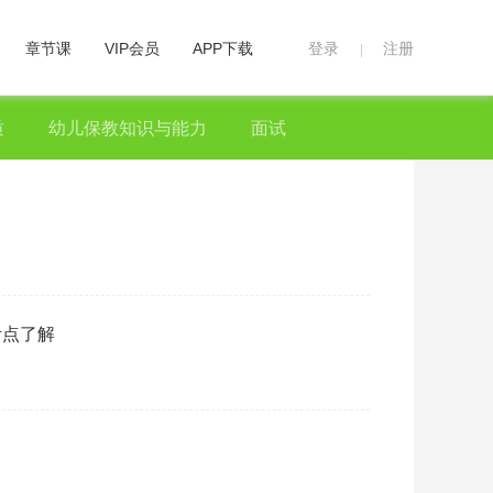
章节课
VIP会员
APP下载
登录
注册
|
质
幼儿保教知识与能力
面试
·
小
阅读：
考点了解
·
小
阅读：