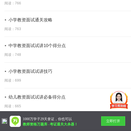
阅读：766
·
小学教资面试通关攻略
阅读：763
·
中学教资面试试讲10个得分点
阅读：748
·
小学教资面试试讲技巧
阅读：699
·
幼儿教资面试试讲必备得分点
阅读：665
1000万学子29天拿证，你也可以
立即打开
暂无更多
教师资格万题库
-
考证通关大杀器！