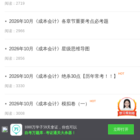
阅读：2719
·
2026年10月《成本会计》各章节重要考点必考题
阅读：2966
·
2026年10月《成本会计》星级思维导图
阅读：2856
·
2026年10月《成本会计》绝杀30点【历年常考！！】
阅读：3330
·
2026年10月《成本会计》模拟卷（一）
阅读：3008
1000万学子59天拿证，你也可以
立即打开
暂无更多
自考万题库
-
考证通关大杀器！