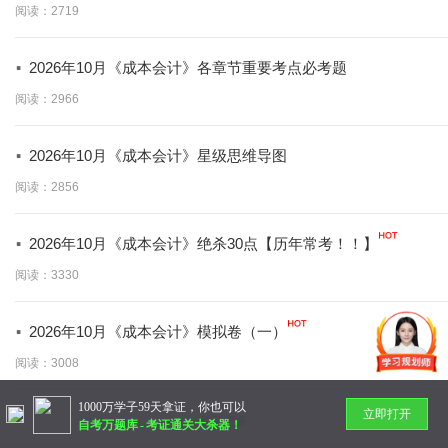
阅读：2719
·
2026年10月《成本会计》各章节重要考点必考题
阅读：2966
·
2026年10月《成本会计》星级思维导图
阅读：2856
·
2026年10月《成本会计》绝杀30点【历年常考！！】
阅读：3330
·
2026年10月《成本会计》模拟卷（一）
阅读：3008
1000万学子59天拿证，你也可以
立即打开
暂无更多
自考万题库
-
考证通关大杀器！