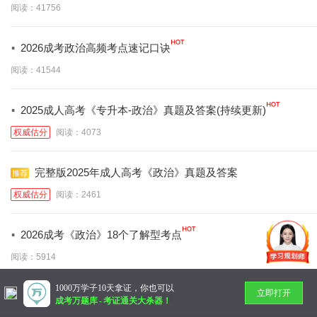
阅读：41756
·
2026成考政治高频考点速记口诀
阅读：41544
·
2025成人高考《专升本-政治》真题及答案(持续更新)
权威估分
阅读：4073
完整版2025年成人高考《政治》真题及答案
权威估分
阅读：2461
·
2026成考《政治》18个了解型考点
阅读：5914
1000万学子10天拿证，你也可以
立即打开
暂无更多
成考万题库
-
考证通关大杀器！