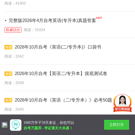
阅读：41002
·
完整版2026年4月自考英语(专升本)真题答案
权威估分
阅读：31024
2026年10月自考《英语(二/专升本)》口袋书
阅读：2042
2026年10月自考【英语二/专升本】摸底测试卷
阅读：2038
2026年10月自考《英语（二/专升本）》必考50题
阅读：2045
1000万学子59天拿证，你也可以
立即打开
暂无更多
自考万题库
-
考证通关大杀器！