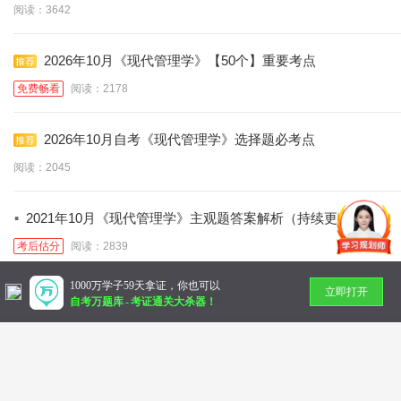
阅读：3642
2026年10月《现代管理学》【50个】重要考点
免费畅看
阅读：2178
2026年10月自考《现代管理学》选择题必考点
阅读：2045
·
2021年10月《现代管理学》主观题答案解析（持续更新）
考后估分
阅读：2839
1000万学子59天拿证，你也可以
立即打开
暂无更多
自考万题库
-
考证通关大杀器！
Copyright © 2014-
2026 万题库
北京美好明天科技有限公司
社会统一信用代码：91110 10832 72789 36N
帮助中心