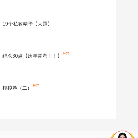
语》19个私教精华【大题】
语》绝杀30点【历年常考！！】
语》模拟卷（二）