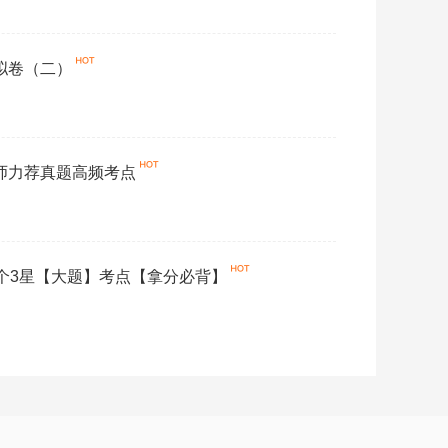
模拟卷（二）
名师力荐真题高频考点
12个3星【大题】考点【拿分必背】