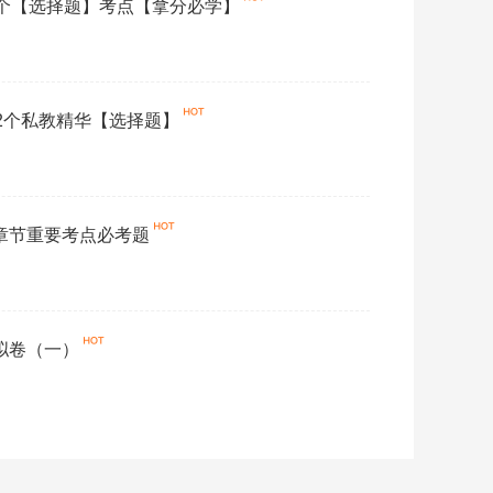
37个【选择题】考点【拿分必学】
162个私教精华【选择题】
各章节重要考点必考题
模拟卷（一）