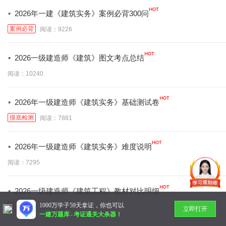
·
2026年一建《建筑实务》案例必背300问
案例必背
阅读：9226
·
2026一级建造师《建筑》图文考点总结
阅读：10240
·
2026年一级建造师《建筑实务》基础测试卷
摸底检测
阅读：7881
·
2026年一级建造师《建筑实务》难度说明
阅读：7295
·
2026一级建造师《建筑工程》教材对比明细
1000万学子59天拿证，你也可以
教材变动
阅读：9212
立即打开
一建万题库
-
考证通关大杀器！