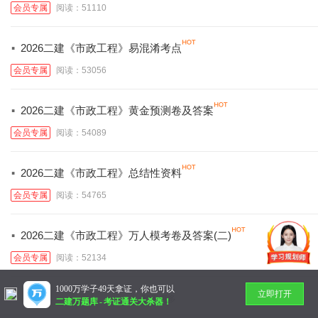
会员专属
阅读：51110
·
2026二建《市政工程》易混淆考点
会员专属
阅读：53056
·
2026二建《市政工程》黄金预测卷及答案
会员专属
阅读：54089
·
2026二建《市政工程》总结性资料
会员专属
阅读：54765
·
2026二建《市政工程》万人模考卷及答案(二)
会员专属
阅读：52134
1000万学子49天拿证，你也可以
立即打开
暂无更多
二建万题库
-
考证通关大杀器！