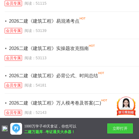
会员专属
阅读：51115
·
2026二建《建筑工程》易混淆考点
会员专属
阅读：53139
·
2026二建《建筑工程》实操题攻克指南
会员专属
阅读：53113
·
2026二建《建筑工程》必背公式、时间总结
会员专属
阅读：54181
·
2026二建《建筑工程》万人模考卷及答案(二)
会员专属
阅读：52143
1000万学子49天拿证，你也可以
立即打开
暂无更多
二建万题库
-
考证通关大杀器！