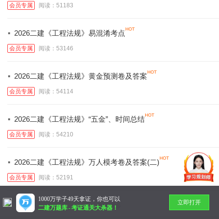
会员专属
阅读：51183
·
2026二建《工程法规》易混淆考点
会员专属
阅读：53146
·
2026二建《工程法规》黄金预测卷及答案
会员专属
阅读：54114
·
2026二建《工程法规》“五金”、时间总结
会员专属
阅读：54210
·
2026二建《工程法规》万人模考卷及答案(二)
会员专属
阅读：52191
1000万学子49天拿证，你也可以
立即打开
暂无更多
二建万题库
-
考证通关大杀器！