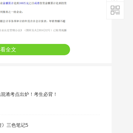
查看全文
易混淆考点出炉！考生必背！
资》三色笔记5