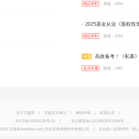
精品资料
阅读：1054
·
2025基金从业《股权投
精品资料
阅读：1053
高效备考！《私募
会员专属
阅读：1987
关于万题库
|
万题库大事记
|
网站声明
|
联系方式
|
京ICP备16038139号-51
|
京公网安备11010802047568号
2026 万题库(wantiku.com) 北京环球创智软件有限公司 | 社会统一信用代码：91110