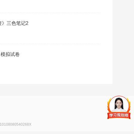
资》三色笔记2
》模拟试卷
108080540268X