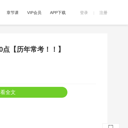
章节课
VIP会员
APP下载
登录
注册
|
30点【历年常考！！】
查看全文