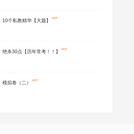
学》10个私教精华【大题】
学》绝杀30点【历年常考！！】
学》模拟卷（二）