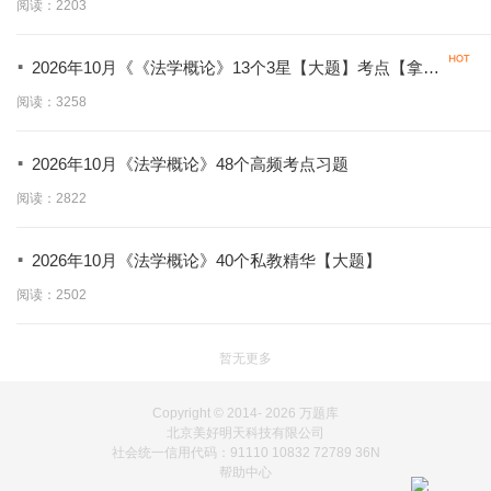
阅读：2203
·
2026年10月《《法学概论》13个3星【大题】考点【拿分
必背】
阅读：3258
·
2026年10月《法学概论》48个高频考点习题
阅读：2822
·
2026年10月《法学概论》40个私教精华【大题】
阅读：2502
暂无更多
Copyright © 2014-
2026 万题库
北京美好明天科技有限公司
社会统一信用代码：91110 10832 72789 36N
帮助中心