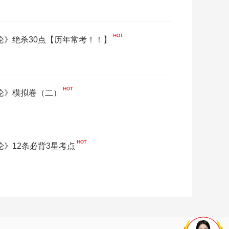
概论》绝杀30点【历年常考！！】
概论》模拟卷（二）
论》12条必背3星考点