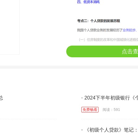
点击
总
·
2024下半年初级银行
免费畅看
阅读：591
·
《初级个人贷款》笔记