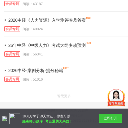
会员专属
阅读：43187
·
2026中经《人力资源》入学测评卷及答案
会员专属
阅读：49024
·
26年中经《中级人力》考试大纲变动预测
会员专属
阅读：56341
·
2026中经-案例分析-提分秘籍
会员专属
阅读：51016
暂无更多
Copyright © 2014-
2026 万题库
北京美好明天科技有限公司
1000万学子59天拿证，你也可以
立即打开
社会统一信用代码：91110 10832 72789 36N
经济师万题库
-
考证通关大杀器！
帮助中心