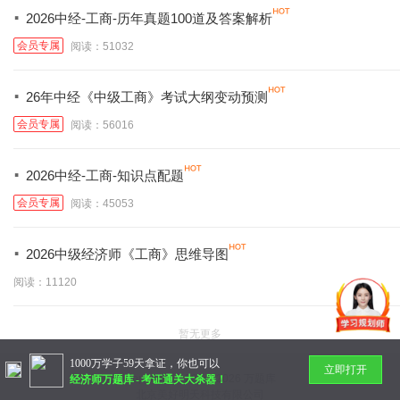
·
2026中经-工商-历年真题100道及答案解析
会员专属
阅读：51032
·
26年中经《中级工商》考试大纲变动预测
会员专属
阅读：56016
·
2026中经-工商-知识点配题
会员专属
阅读：45053
·
2026中级经济师《工商》思维导图
阅读：11120
暂无更多
1000万学子59天拿证，你也可以
立即打开
Copyright © 2014-
2026 万题库
经济师万题库
-
考证通关大杀器！
北京美好明天科技有限公司