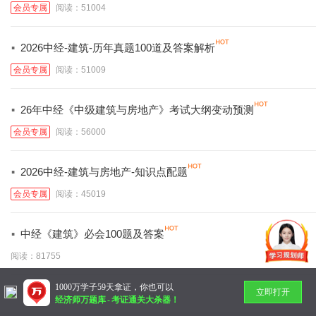
会员专属
阅读：51004
·
2026中经-建筑-历年真题100道及答案解析
会员专属
阅读：51009
·
26年中经《中级建筑与房地产》考试大纲变动预测
会员专属
阅读：56000
·
2026中经-建筑与房地产-知识点配题
会员专属
阅读：45019
·
中经《建筑》必会100题及答案
阅读：81755
1000万学子59天拿证，你也可以
立即打开
暂无更多
经济师万题库
-
考证通关大杀器！