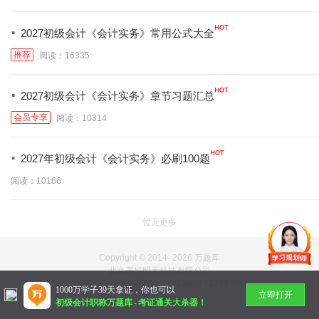
·
2027初级会计《会计实务》常用公式大全
推荐
阅读：16335
·
2027初级会计《会计实务》章节习题汇总
会员专享
阅读：10314
·
2027年初级会计《会计实务》必刷100题
阅读：10166
暂无更多
Copyright © 2014-
2026 万题库
北京美好明天科技有限公司
社会统一信用代码：91110 10832 72789 36N
1000万学子39天拿证，你也可以
立即打开
帮助中心
初级会计职称万题库
-
考证通关大杀器！