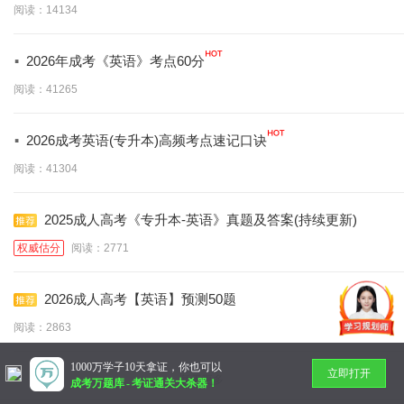
阅读：14134
·
2026年成考《英语》考点60分
阅读：41265
·
2026成考英语(专升本)高频考点速记口诀
阅读：41304
2025成人高考《专升本-英语》真题及答案(持续更新)
权威估分
阅读：2771
2026成人高考【英语】预测50题
阅读：2863
1000万学子10天拿证，你也可以
立即打开
暂无更多
成考万题库
-
考证通关大杀器！