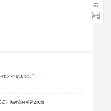
APP
一/专》必背10页纸
《英语》阅读高频单词200组