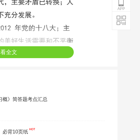
APP
查看全文
《习概》简答题考点汇总
》必背10页纸