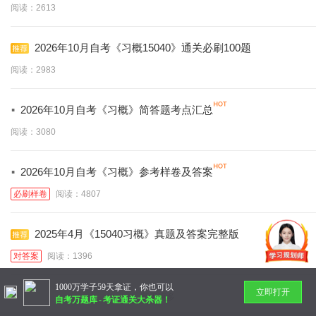
阅读：2613
2026年10月自考《习概15040》通关必刷100题
阅读：2983
·
2026年10月自考《习概》简答题考点汇总
阅读：3080
·
2026年10月自考《习概》参考样卷及答案
必刷样卷
阅读：4807
2025年4月《15040习概》真题及答案完整版
对答案
阅读：1396
1000万学子59天拿证，你也可以
立即打开
暂无更多
自考万题库
-
考证通关大杀器！