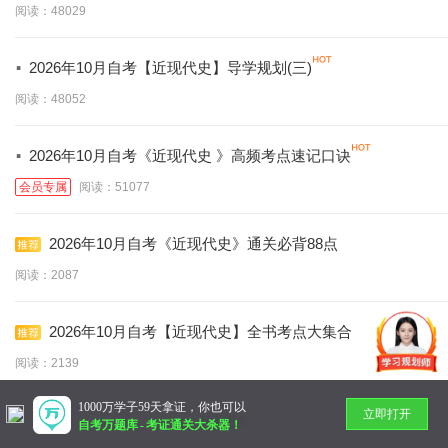
阅读：48029
·
2026年10月自考【近现代史】导学规划(三)
阅读：48052
·
2026年10月自考《近现代史 》高频考点速记口诀
会员专属
阅读：51077
2026年10月自考《近现代史》通关必背88点
阅读：2087
2026年10月自考【近现代史】全书考点大集合
阅读：2139
1000万学子59天拿证，你也可以
立即打开
暂无更多
自考万题库
-
考证通关大杀器！