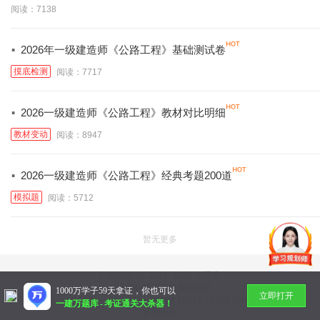
阅读：7138
·
2026年一级建造师《公路工程》基础测试卷
摸底检测
阅读：7717
·
2026一级建造师《公路工程》教材对比明细
教材变动
阅读：8947
·
2026一级建造师《公路工程》经典考题200道
模拟题
阅读：5712
暂无更多
Copyright © 2014-
2026 万题库
北京美好明天科技有限公司
1000万学子59天拿证，你也可以
立即打开
社会统一信用代码：91110 10832 72789 36N
一建万题库
-
考证通关大杀器！
帮助中心