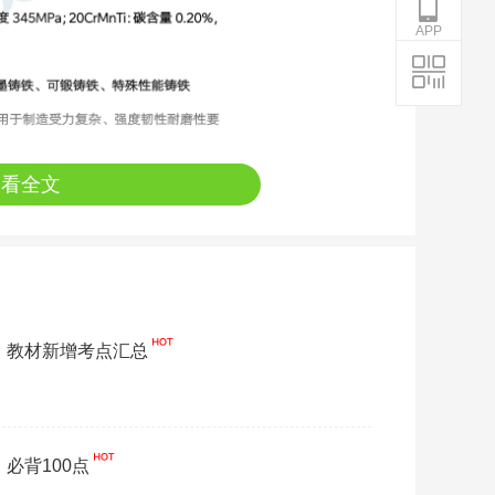
APP
查看全文
务》教材新增考点汇总
】必背100点