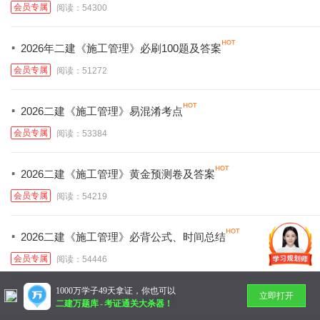
会员专属
阅读：54300
·
2026年二建《施工管理》必刷100题及答案
会员专属
阅读：51272
·
2026二建《施工管理》易混淆考点
会员专属
阅读：53384
·
2026二建《施工管理》黄金预测卷及答案
会员专属
阅读：54219
·
2026二建《施工管理》必背公式、时间总结
会员专属
阅读：54446
1000万学子49天拿证，你也可以
立即打开
暂无更多
二建万题库
-
考证通关大杀器！