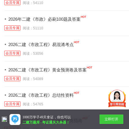
会员专属
阅读：54110
·
2026年二建《市政》必刷100题及答案
会员专属
阅读：51110
·
2026二建《市政工程》易混淆考点
会员专属
阅读：53056
·
2026二建《市政工程》黄金预测卷及答案
会员专属
阅读：54089
·
2026二建《市政工程》总结性资料
会员专属
阅读：54765
1000万学子49天拿证，你也可以
·
立即打开
2026二建《市政工程》实操题攻克指南
二建万题库
-
考证通关大杀器！