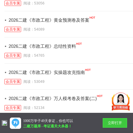
会员专属
阅读：53056
·
2026二建《市政工程》黄金预测卷及答案
会员专属
阅读：54089
·
2026二建《市政工程》总结性资料
会员专属
阅读：54765
·
2026二建《市政工程》实操题攻克指南
会员专属
阅读：53049
·
2026二建《市政工程》万人模考卷及答案(二)
会员专属
阅读：52134
1000万学子49天拿证，你也可以
立即打开
暂无更多
二建万题库
-
考证通关大杀器！