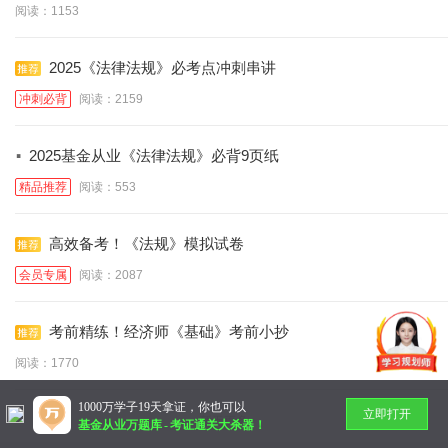
阅读：1153
2025《法律法规》必考点冲刺串讲
冲刺必背
阅读：2159
·
2025基金从业《法律法规》必背9页纸
精品推荐
阅读：553
高效备考！《法规》模拟试卷
会员专属
阅读：2087
考前精练！经济师《基础》考前小抄
阅读：1770
1000万学子19天拿证，你也可以
立即打开
暂无更多
基金从业万题库
-
考证通关大杀器！