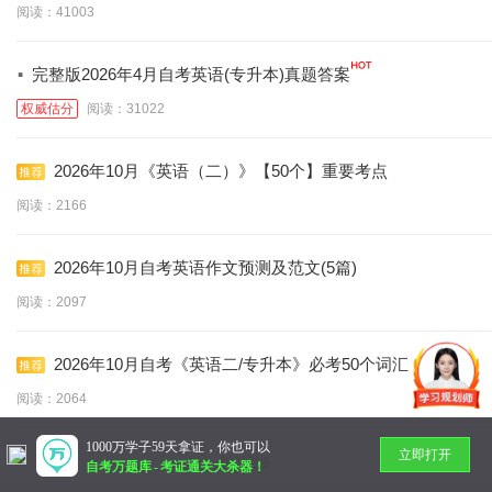
阅读：41003
·
完整版2026年4月自考英语(专升本)真题答案
权威估分
阅读：31022
2026年10月《英语（二）》【50个】重要考点
阅读：2166
2026年10月自考英语作文预测及范文(5篇)
阅读：2097
2026年10月自考《英语二/专升本》必考50个词汇
阅读：2064
1000万学子59天拿证，你也可以
立即打开
暂无更多
自考万题库
-
考证通关大杀器！