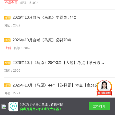
会员专属
阅读：51014
2026年10月自考《马原》学霸笔记7页
阅读：2032
2026年10月自考【马原】必背70点
上新
阅读：2062
2026年10月《马原》29个3星【大题】考点【拿分必
背】
阅读：2966
2026年10月《马原》44个【选择题】考点【拿分必
学】
阅读：2771
1000万学子59天拿证，你也可以
立即打开
暂无更多
自考万题库
-
考证通关大杀器！