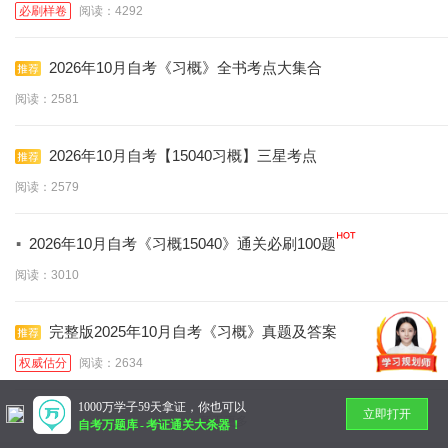
必刷样卷
阅读：4292
2026年10月自考《习概》全书考点大集合
阅读：2581
2026年10月自考【15040习概】三星考点
阅读：2579
·
2026年10月自考《习概15040》通关必刷100题
阅读：3010
完整版2025年10月自考《习概》真题及答案
权威估分
阅读：2634
1000万学子59天拿证，你也可以
立即打开
暂无更多
自考万题库
-
考证通关大杀器！