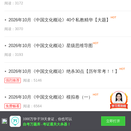
阅读：3172
·
2026年10月《中国文化概论》40个私教精华【大题】
阅读：3070
·
2026年10月《中国文化概论》星级思维导图
阅读：3193
·
2026年10月《中国文化概论》绝杀30点【历年常考！！】
强烈推荐
阅读：5146
·
2026年10月《中国文化概论》模拟卷（一）
免费畅看
阅读：6564
1000万学子59天拿证，你也可以
立即打开
暂无更多
自考万题库
-
考证通关大杀器！