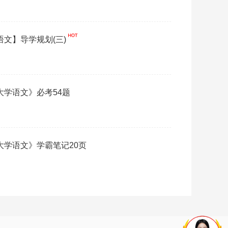
语文】导学规划(三)
《大学语文》必考54题
《大学语文》学霸笔记20页