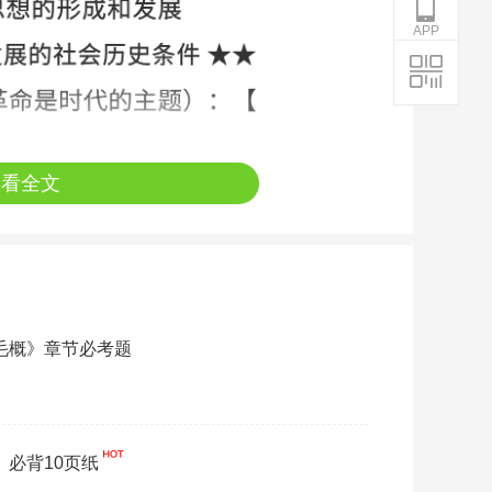
APP
查看全文
《毛概》章节必考题
》必背10页纸