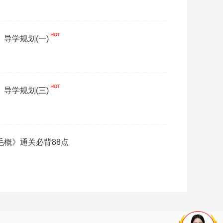
】导学规划(一)
】导学规划(三)
《毛概》通关必背88点