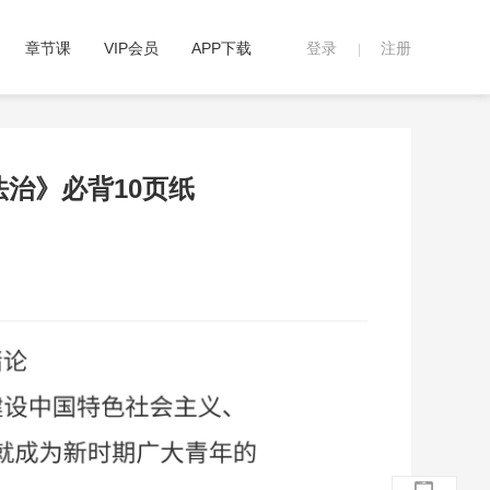
章节课
VIP会员
APP下载
登录
注册
|
法治》必背10页纸