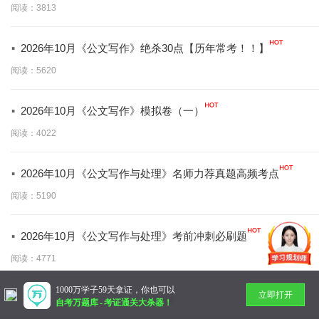
阅读：3813
·
2026年10月《公文写作》绝杀30点【历年常考！！】
阅读：5620
·
2026年10月《公文写作》模拟卷（一）
阅读：4022
·
2026年10月《公文写作与处理》名师力荐真题高频考点
阅读：5190
·
2026年10月《公文写作与处理》考前冲刺必刷题
阅读：4771
1000万学子59天拿证，你也可以
立即打开
暂无更多
自考万题库
-
考证通关大杀器！