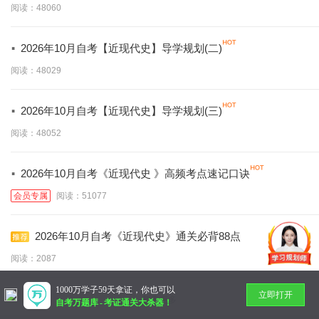
阅读：48060
·
2026年10月自考【近现代史】导学规划(二)
阅读：48029
·
2026年10月自考【近现代史】导学规划(三)
阅读：48052
·
2026年10月自考《近现代史 》高频考点速记口诀
会员专属
阅读：51077
2026年10月自考《近现代史》通关必背88点
阅读：2087
1000万学子59天拿证，你也可以
立即打开
暂无更多
自考万题库
-
考证通关大杀器！