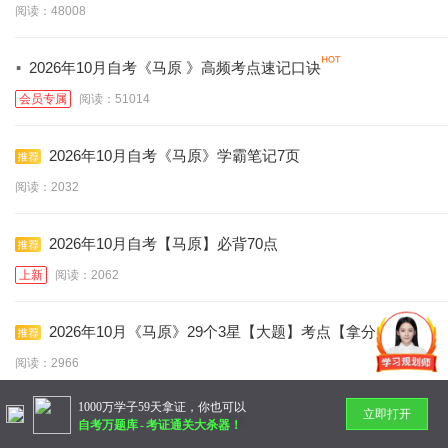
阅读：48008
·
2026年10月自考《马原 》高频考点速记口诀
会员专属
阅读：51014
2026年10月自考《马原》学霸笔记7页
阅读：2032
2026年10月自考【马原】必背70点
上新
阅读：2062
2026年10月《马原》29个3星【大题】考点【拿分必
背】
阅读：2966
1000万学子59天拿证，你也可以
立即打开
暂无更多
自考万题库
-
考证通关大杀器！