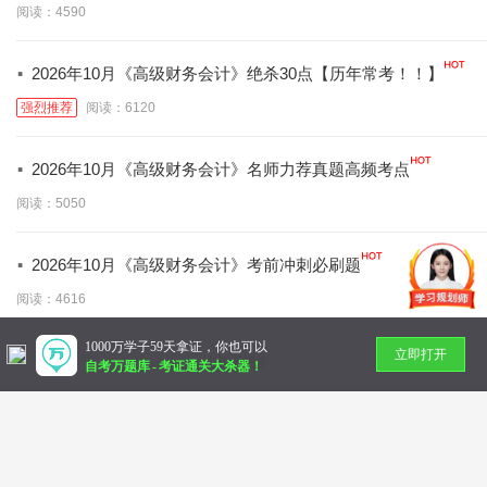
阅读：4590
·
2026年10月《高级财务会计》绝杀30点【历年常考！！】
强烈推荐
阅读：6120
·
2026年10月《高级财务会计》名师力荐真题高频考点
阅读：5050
·
2026年10月《高级财务会计》考前冲刺必刷题
阅读：4616
1000万学子59天拿证，你也可以
立即打开
暂无更多
自考万题库
-
考证通关大杀器！
Copyright © 2014-
2026 万题库
北京美好明天科技有限公司
社会统一信用代码：91110 10832 72789 36N
帮助中心