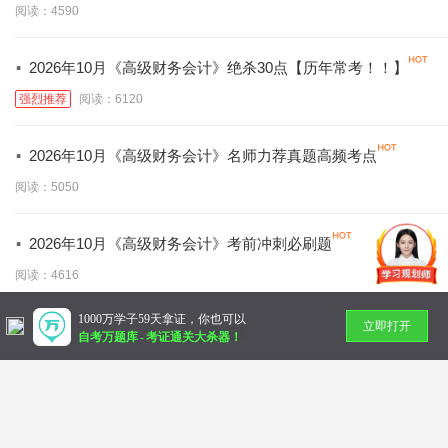
阅读：4590
·
2026年10月《高级财务会计》绝杀30点【历年常考！！】
强烈推荐
阅读：6120
·
2026年10月《高级财务会计》名师力荐真题高频考点
阅读：5050
·
2026年10月《高级财务会计》考前冲刺必刷题
阅读：4616
1000万学子59天拿证，你也可以
立即打开
暂无更多
自考万题库
-
考证通关大杀器！
Copyright © 2014-
2026 万题库
北京美好明天科技有限公司
社会统一信用代码：91110 10832 72789 36N
帮助中心